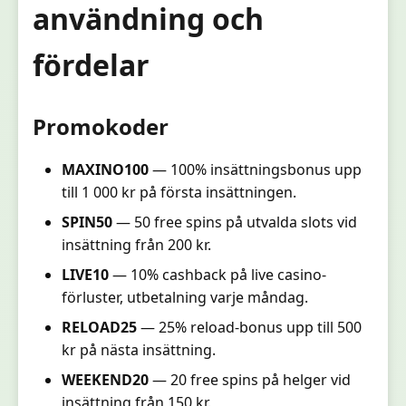
användning och
fördelar
Promokoder
MAXINO100
— 100% insättningsbonus upp
till 1 000 kr på första insättningen.
SPIN50
— 50 free spins på utvalda slots vid
insättning från 200 kr.
LIVE10
— 10% cashback på live casino-
förluster, utbetalning varje måndag.
RELOAD25
— 25% reload-bonus upp till 500
kr på nästa insättning.
WEEKEND20
— 20 free spins på helger vid
insättning från 150 kr.