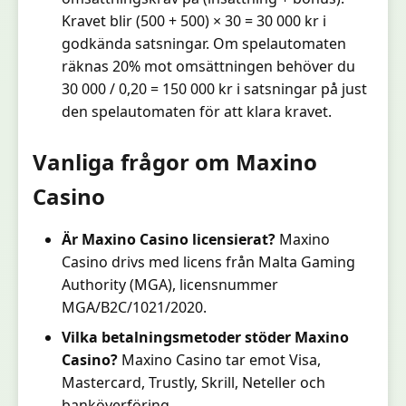
Kravet blir (500 + 500) × 30 = 30 000 kr i
godkända satsningar. Om spelautomaten
räknas 20% mot omsättningen behöver du
30 000 / 0,20 = 150 000 kr i satsningar på just
den spelautomaten för att klara kravet.
Vanliga frågor om Maxino
Casino
Är Maxino Casino licensierat?
Maxino
Casino drivs med licens från Malta Gaming
Authority (MGA), licensnummer
MGA/B2C/1021/2020.
Vilka betalningsmetoder stöder Maxino
Casino?
Maxino Casino tar emot Visa,
Mastercard, Trustly, Skrill, Neteller och
banköverföring.